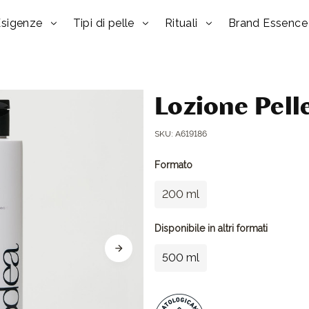
Esigenze
Tipi di pelle
Rituali
Brand Essence
Lozione Pell
SKU:
A619186
Formato
200 ml
Disponibile in altri formati
500 ml