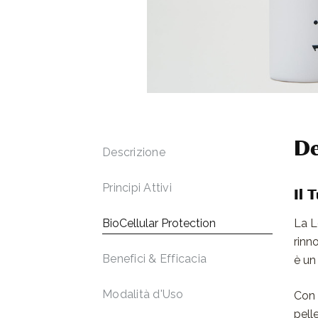
De
Descrizione
Principi Attivi
Il 
BioCellular
Protection
La L
rinn
Benefici & Efficacia
è un
Modalità d'Uso
Con 
pell