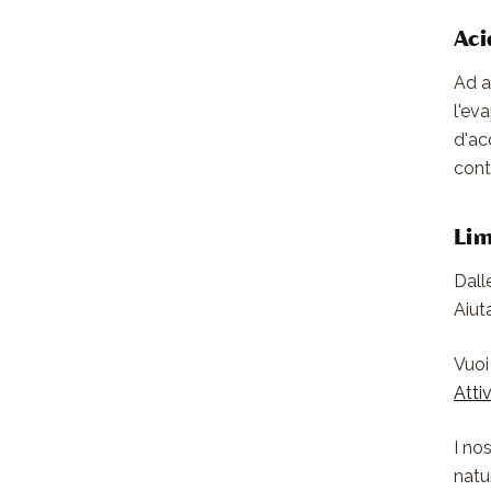
Aci
Ad a
l'ev
d'ac
cont
Lim
Dall
Aiut
Vuoi
Attiv
I no
natu