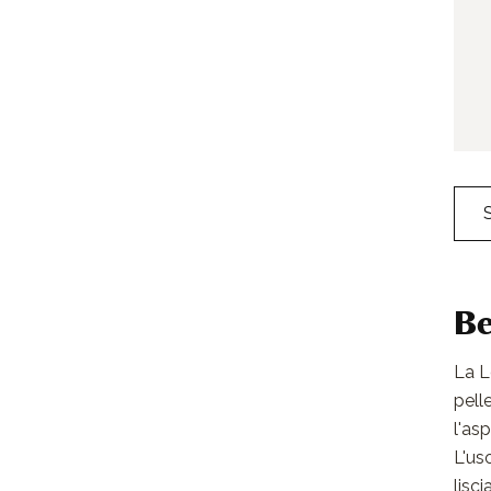
Be
La L
pell
l'as
L'us
lisci