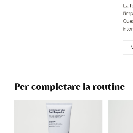
La f
l'im
Ques
intor
Per completare la routine