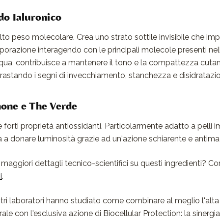
do Ialuronico
lto peso molecolare. Crea uno strato sottile invisibile che impe
aporazione interagendo con le principali molecole presenti nell
qua, contribuisce a mantenere il tono e la compattezza cutan
rastando i segni di invecchiamento, stanchezza e disidratazi
one e The Verde
e forti proprietà antiossidanti. Particolarmente adatto a pelli 
a a donare luminosità grazie ad un'azione schiarente e antima
 maggiori dettagli tecnico-scientifici su questi ingredienti? Co
i
.
stri laboratori hanno studiato come combinare al meglio l'alta c
rale con l'esclusiva azione di Biocellular Protection: la sinergi