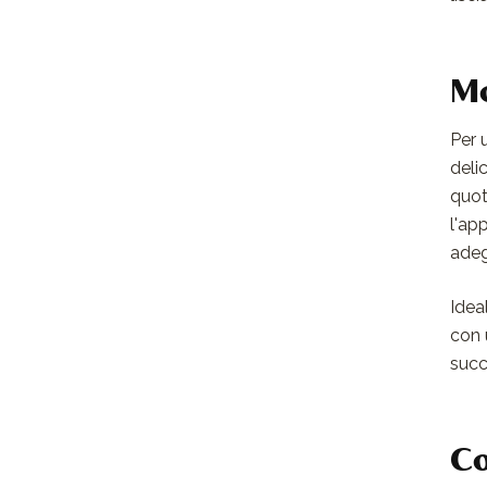
Mo
Per 
deli
quot
l'app
adeg
Idea
con 
succ
Co