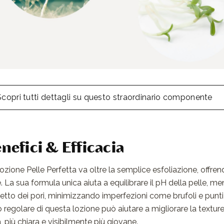
Scopri tutti dettagli su questo straordinario componente
nefici & Efficacia
ozione Pelle Perfetta va oltre la semplice esfoliazione, offrend
e. La sua formula unica aiuta a equilibrare il pH della pelle, men
petto dei pori, minimizzando imperfezioni come brufoli e punti 
o regolare di questa lozione può aiutare a migliorare la textur
a, più chiara e visibilmente più giovane.