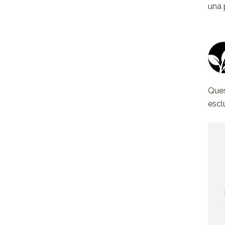
una 
Ques
escl