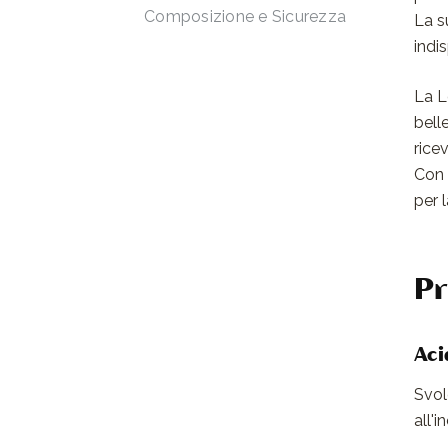
Composizione e Sicurezza
La s
indi
La L
bell
rice
Con 
per l
Pr
Aci
Svol
all'i